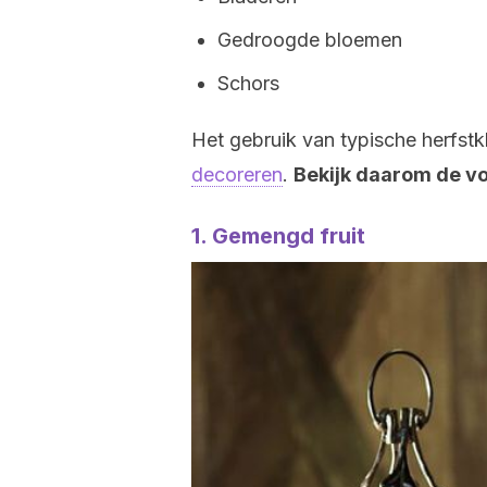
Gedroogde bloemen
Schors
Het gebruik van typische herfst
decoreren
.
Bekijk daarom de v
1. Gemengd fruit