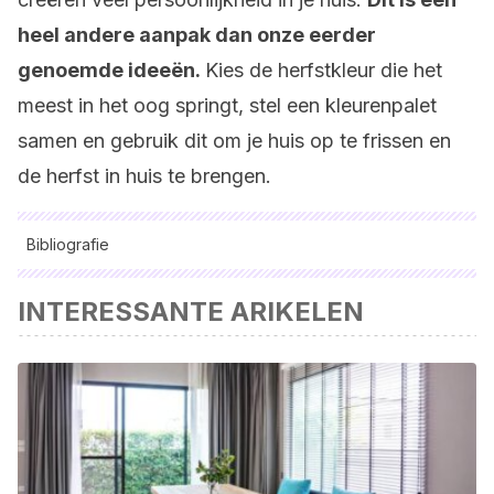
heel andere aanpak dan onze eerder
genoemde ideeën.
Kies de herfstkleur die het
meest in het oog springt, stel een kleurenpalet
samen en gebruik dit om je huis op te frissen en
de herfst in huis te brengen.
Bibliografie
Alle aangehaalde bronnen zijn grondig gecontroleerd door
INTERESSANTE ARIKELEN
ons team om hun kwaliteit, betrouwbaarheid, actualiteit en
geldigheid te waarborgen. De bibliografie van dit artikel werd
beschouwd als betrouwbaar en wetenschappelijk nauwkeurig.