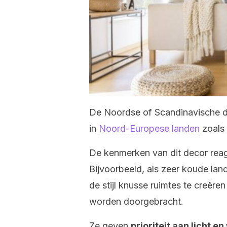
De Noordse of Scandinavische d
in
Noord-Europese landen
zoals
De kenmerken van dit decor reage
Bijvoorbeeld, als zeer koude land
de stijl knusse ruimtes te creëre
worden doorgebracht.
Ze geven
prioriteit aan licht e