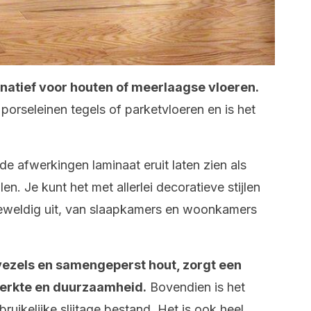
rnatief voor houten of meerlaagse vloeren.
orseleinen tegels of parketvloeren en is het
e afwerkingen laminaat eruit laten zien als
n. Je kunt het met allerlei decoratieve stijlen
 geweldig uit, van slaapkamers en woonkamers
vezels en samengeperst hout, zorgt een
terkte en duurzaamheid.
Bovendien is het
bruikelijke slijtage bestand. Het is ook heel