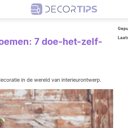
Gepu
Laat
oemen: 7 doe-het-zelf-
 decoratie in de wereld van interieurontwerp.